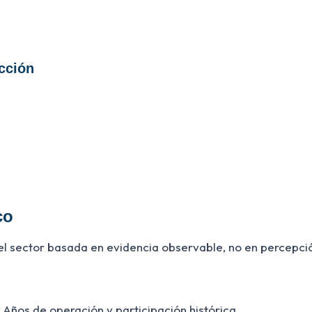
cción
co
del sector basada en evidencia observable, no en percepció
Años de operación y participación histórica.