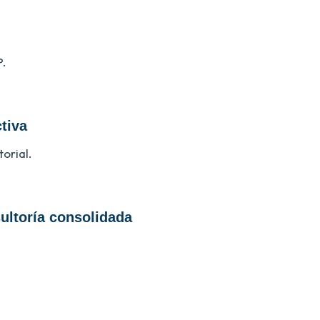
P.
ctiva
torial.
sultoría consolidada