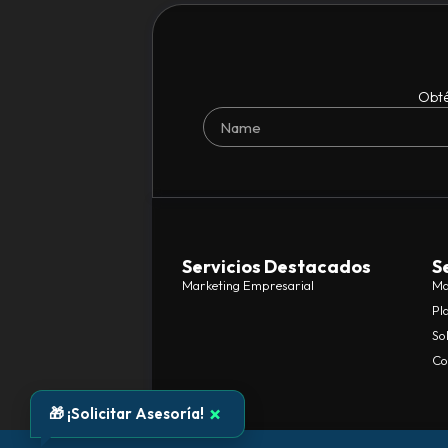
Obté
Servicios Destacados
S
Marketing Empresarial
Ma
Pl
So
Co
×
🎁 ¡Solicitar Asesoría!